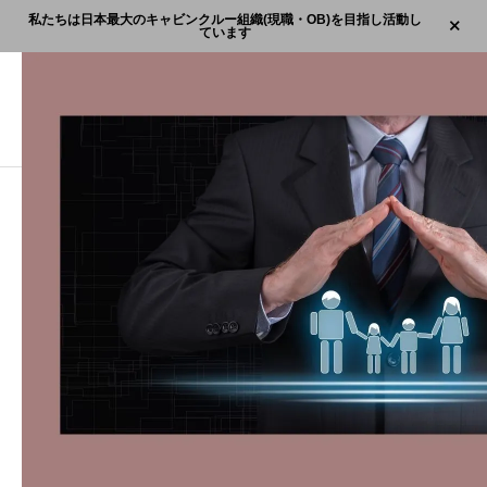
私たちは日本最大のキャビンクルー組織(現職・OB)を目指し活動し
ています
ブログ
名称未設定のデザイン (12)
名称未設定のデザイン (12)
2022.02.05
Post
Share
Hatena
Pocket
RSS
feedly
Pin it