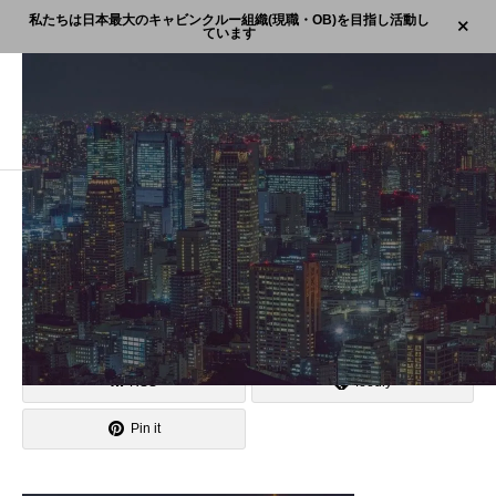
私たちは日本最大のキャビンクルー組織(現職・OB)を目指し活動し
ています
ブログ
名称未設定のデザイン (13)
名称未設定のデザイン (13)
2022.02.05
Post
Share
Hatena
Pocket
RSS
feedly
Pin it