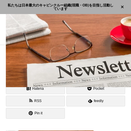
私たちは日本最大のキャビンクルー組織(現職・OB)を目指し活動し
ています
ブログ
名称未設定のデザイン (21)
名称未設定のデザイン (21)
2022.02.14
Post
Share
Hatena
Pocket
RSS
feedly
Pin it